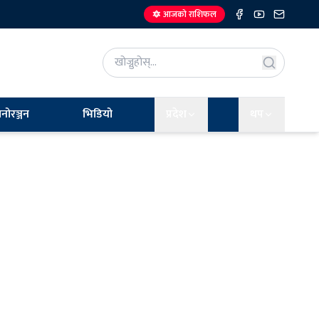
🔯 आजको राशिफल
नोरञ्जन
भिडियो
प्रदेश
थप