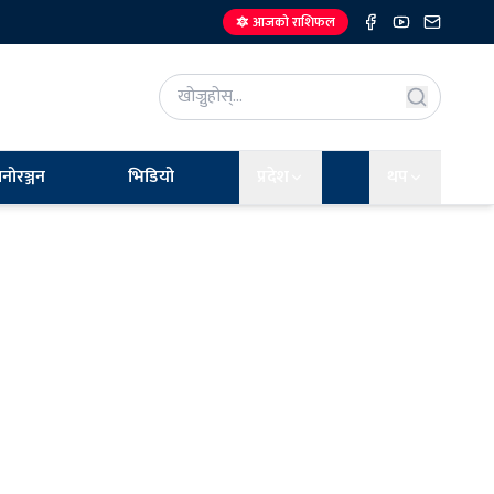
🔯 आजको राशिफल
नोरञ्जन
भिडियो
प्रदेश
थप