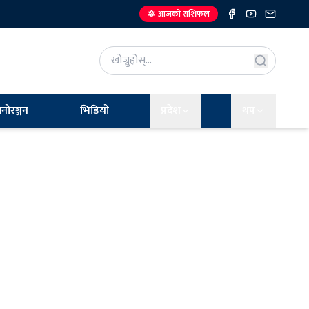
🔯 आजको राशिफल
नोरञ्जन
भिडियो
प्रदेश
थप