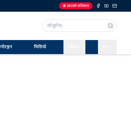
🔯 आजको राशिफल
नोरञ्जन
भिडियो
प्रदेश
थप