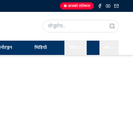
🔯 आजको राशिफल
नोरञ्जन
भिडियो
प्रदेश
थप