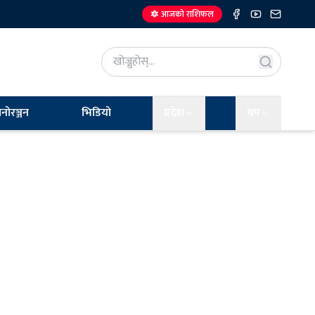
🔯 आजको राशिफल
नोरञ्जन
भिडियो
प्रदेश
थप