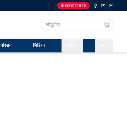
🔯 आजको राशिफल
नोरञ्जन
भिडियो
प्रदेश
थप